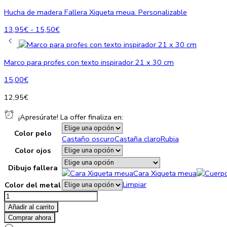
Hucha de madera Fallera Xiqueta meua. Personalizable
Rango
13,95
€
-
15,50
€
de
precios:
desde
Marco para profes con texto inspirador 21 x 30 cm
13,95€
15,00
€
hasta
15,50€
12,95
€
¡Apresúrate! La offer finaliza en:
Color pelo
Castaño oscuro
Castaña claro
Rubia
Color ojos
Dibujo fallera
Cara Xiqueta meua
Limpiar
Color del metal
Taza
Fallera
Añadir al carrito
Xiqueta
Comprar ahora
meua.