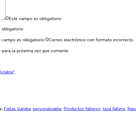
Este campo es obligatorio.
obligatorio.
e campo es obligatorio.
Correo electrónico con formato incorrecto.
 para la próxima vez que comente.
lizable"
s:
Fallas Gandia
,
personalizable
,
Productos falleros
,
taza fallera
,
Xiq