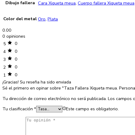
Dibujo fallera
Cara Xiqueta meua
,
Cuerpo fallera Xiqueta meua
Color del metal
Oro
,
Plata
0.00
0 opiniones
0
5
0
4
0
3
0
2
0
1
¡Gracias!
Su reseña ha sido enviada
Sé el primero en opinar sobre "Taza Fallera Xiqueta meua. Persona
Tu dirección de correo electrónico no será publicada.
Los campos o
Tu clasificación
*
Este campo es obligatorio.