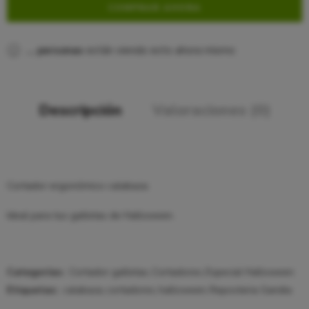
COMPRAR AHORA
...
personas
están viendo esto ahora mismo
Descripción
Valoraciones (0)
Cortador ergonómico calabaza.
Ideal para tus galletas de Halloween.
Categorías:
Cortador galletas
,
Cortadores
,
Especial Halloween
Etiquetas:
calabaza
,
cortadores
,
halloween
,
Reposteria Gandia