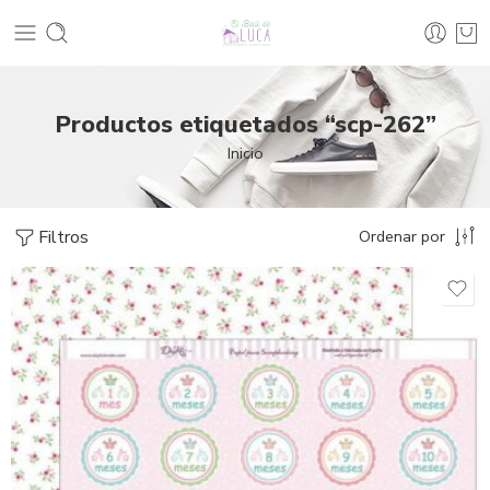
Productos etiquetados “scp-262”
Inicio
Filtros
Ordenar por