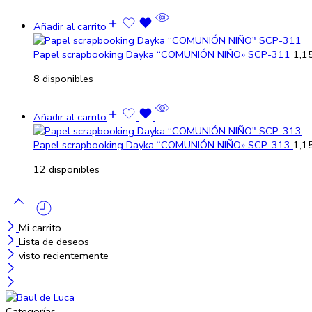
Añadir al carrito
Papel scrapbooking Dayka “COMUNIÓN NIÑO» SCP-311
1,1
8 disponibles
Añadir al carrito
Papel scrapbooking Dayka “COMUNIÓN NIÑO» SCP-313
1,1
12 disponibles
Mi carrito
Lista de deseos
visto recientemente
Categorías