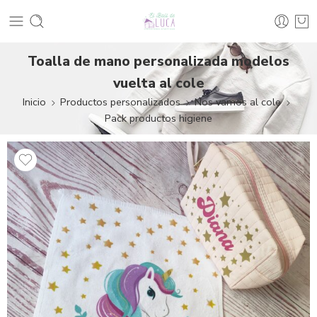
Toalla de mano personalizada modelos
vuelta al cole
Inicio
Productos personalizados
Nos vamos al cole
Pack productos higiene